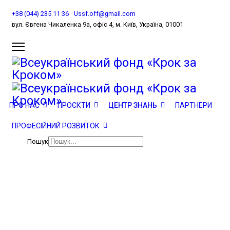
+38 (044) 235 11 36
Ussf.off@gmail.com
вул. Євгена Чикаленка 9а, офіс 4, м. Київ, Україна, 01001
Центр знань
ПРО НАС
ПРОЄКТИ
ЦЕНТР ЗНАНЬ
ПАРТНЕРИ
ПРОФЕСІЙНИЙ РОЗВИТОК
Новини
Пошук
Центр знань
Інклюзивна освіта
Брошури
Буклет «Асистент вчителя: основні функції, посадові обов’язки,
нормативно-правова база діяльності»
аїна, 01001