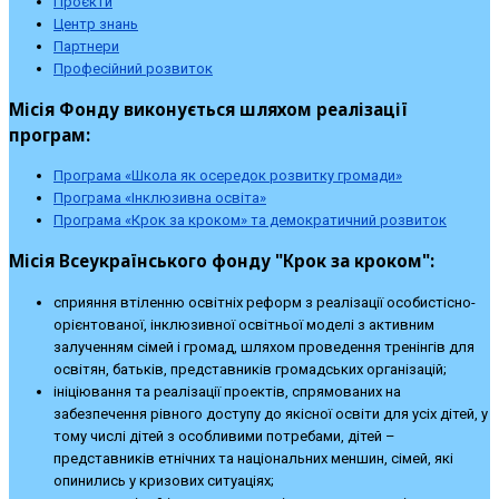
Проєкти
Центр знань
Партнери
Професійний розвиток
Місія Фонду виконується шляхом реалізації
програм:
Програма «Школа як осередок розвитку громади»
Програма «Інклюзивна освіта»
Програма «Крок за кроком» та демократичний розвиток
Місія Всеукраїнського фонду "Крок за кроком":
сприяння втіленню освітніх реформ з реалізації особистісно-
орієнтованої, інклюзивної освітньої моделі з активним
залученням сімей і громад, шляхом проведення тренінгів для
освітян, батьків, представників громадських організацій;
ініціювання та реалізації проектів, спрямованих на
забезпечення рівного доступу до якісної освіти для усіх дітей, у
тому числі дітей з особливими потребами, дітей –
представників етнічних та національних меншин, сімей, які
опинились у кризових ситуаціях;