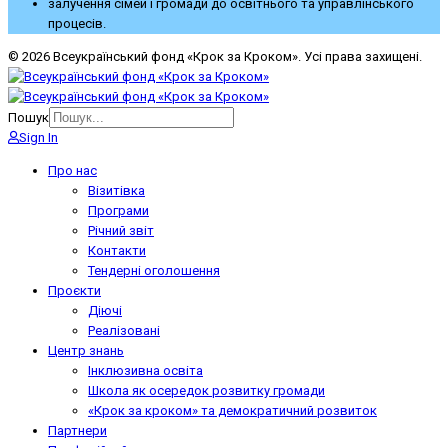
залучення сімей і громади до освітнього та управлінського
процесів.
© 2026 Всеукраїнський фонд «Крок за Кроком». Усі права захищені.
Пошук
Sign In
Про нас
Візитівка
Програми
Річний звіт
Контакти
Тендерні оголошення
Проєкти
Діючі
Реалізовані
Центр знань
Інклюзивна освіта
Школа як осередок розвитку громади
«Крок за кроком» та демократичний розвиток
Партнери