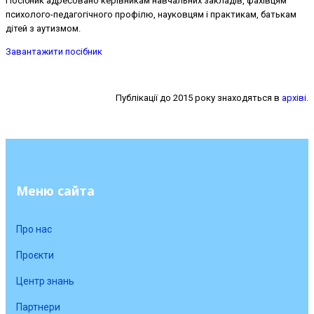
Посібник адресовано керівникам навчальних закладів, фахівцям
психолого-педагогічного профілю, науковцям і практикам, батькам
дітей з аутизмом.
Завантажити посібник
Публікації до 2015 року знаходяться в
архіві.
Меню сайта
Про нас
Проєкти
Центр знань
Партнери