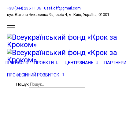
+38 (044) 235 11 36
Ussf.off@gmail.com
вул. Євгена Чикаленка 9а, офіс 4, м. Київ, Україна, 01001
Центр знань
ПРО НАС
ПРОЄКТИ
ЦЕНТР ЗНАНЬ
ПАРТНЕРИ
ПРОФЕСІЙНИЙ РОЗВИТОК
Новини
Пошук
Центр знань
Інклюзивна освіта
Публікації
Технології психолого-педагогічного супроводу дітей з аутизмом
в освітньому просторі
аїна, 01001