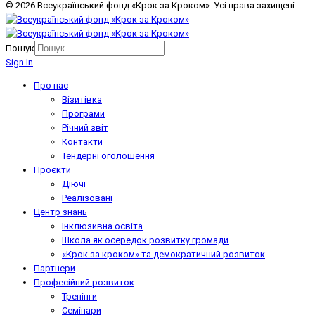
© 2026 Всеукраїнський фонд «Крок за Кроком». Усі права захищені.
Пошук
Sign In
Про нас
Візитівка
Програми
Річний звіт
Контакти
Тендерні оголошення
Проєкти
Діючі
Реалізовані
Центр знань
Інклюзивна освіта
Школа як осередок розвитку громади
«Крок за кроком» та демократичний розвиток
Партнери
Професійний розвиток
Тренінги
Семінари