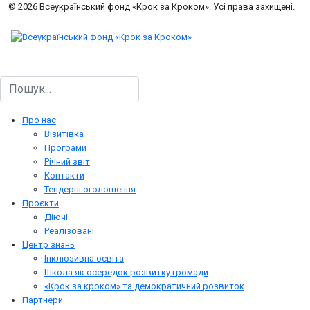
© 2026 Всеукраїнський фонд «Крок за Кроком». Усі права захищені.
Пошук
Про нас
Візитівка
Програми
Річний звіт
Контакти
Тендерні оголошення
Проєкти
Діючі
Реалізовані
Центр знань
Інклюзивна освіта
Школа як осередок розвитку громади
«Крок за кроком» та демократичний розвиток
Партнери