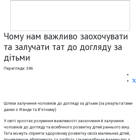
Чому нам важливо заохочувати
та залучати тат до догляду за
дітьми
Перегляди: 346
Шляхи залучення чоловіків до догляду за дітьми (за результатами
даних з Уганди та В’єтнаму)
У світі зростає розуміння важливості заохочення й залучення
чоловіків до догляду та всебічного розвитку дітей раннього віку.
Тата можуть сприяти здоровому розвитку своїх маленьких дітей,
проявляючи дбайливість та турботу. Це передбачає взаємодію з