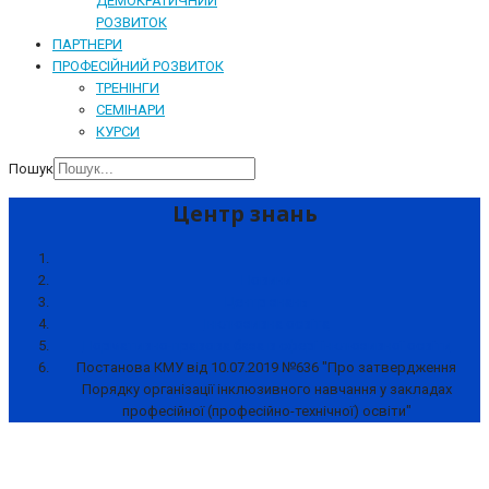
ДЕМОКРАТИЧНИЙ
РОЗВИТОК
ПАРТНЕРИ
ПРОФЕСІЙНИЙ РОЗВИТОК
ТРЕНІНГИ
СЕМІНАРИ
КУРСИ
Пошук
Центр знань
Новини
Центр знань
Інклюзивна освіта
Нормативно-правова база в сфері інклюзивної освіти
Постанова КМУ від 10.07.2019 №636 "Про затвердження
Порядку організації інклюзивного навчання у закладах
професійної (професійно-технічної) освіти"