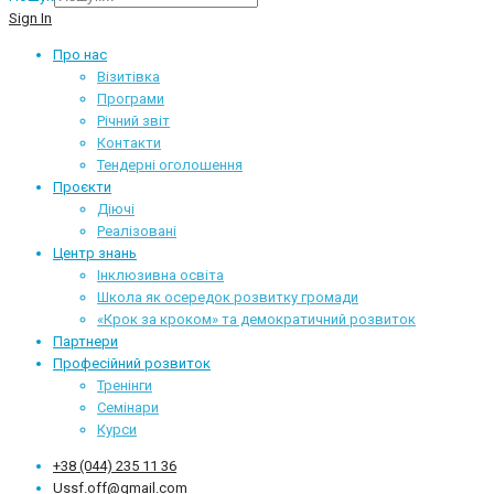
Sign In
Про нас
Візитівка
Програми
Річний звіт
Контакти
Тендерні оголошення
Проєкти
Діючі
Реалізовані
Центр знань
Інклюзивна освіта
Школа як осередок розвитку громади
«Крок за кроком» та демократичний розвиток
Партнери
Професійний розвиток
Тренінги
Семінари
Курси
+38 (044) 235 11 36
Ussf.off@gmail.com