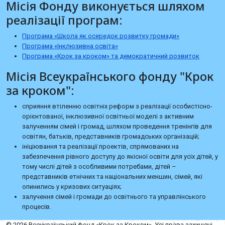
Місія Фонду виконується шляхом
реалізації програм:
Програма «Школа як осередок розвитку громади»
Програма «Інклюзивна освіта»
Програма «Крок за кроком» та демократичний розвиток
Місія Всеукраїнського фонду "Крок
за кроком":
сприяння втіленню освітніх реформ з реалізації особистісно-
орієнтованої, інклюзивної освітньої моделі з активним
залученням сімей і громад, шляхом проведення тренінгів для
освітян, батьків, представників громадських організацій;
ініціювання та реалізації проектів, спрямованих на
забезпечення рівного доступу до якісної освіти для усіх дітей, у
тому числі дітей з особливими потребами, дітей –
представників етнічних та національних меншин, сімей, які
опинились у кризових ситуаціях;
залучення сімей і громади до освітнього та управлінського
процесів.
© 2026 Всеукраїнський фонд «Крок за Кроком». Усі права захищені.