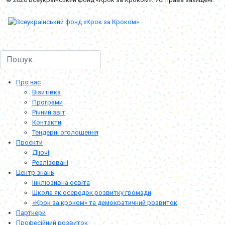
Пошук
Про нас
Візитівка
Програми
Річний звіт
Контакти
Тендерні оголошення
Проєкти
Діючі
Реалізовані
Центр знань
Інклюзивна освіта
Школа як осередок розвитку громади
«Крок за кроком» та демократичний розвиток
Партнери
Професійний розвиток