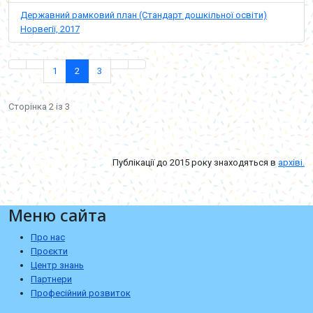
Державний рамковий план (Стандарт дошкільної освіти)
Норвегії, 2017
1
2
3
Сторінка 2 із 3
Публікації до 2015 року знаходяться в
архіві.
Меню сайта
Про нас
Проєкти
Центр знань
Партнери
Професійний розвиток