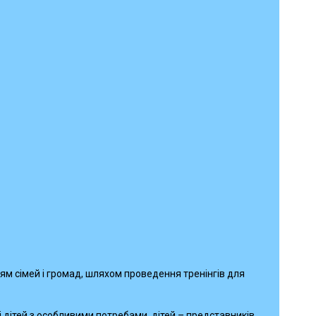
ням сімей і громад, шляхом проведення тренінгів для
лі дітей з особливими потребами, дітей – представників