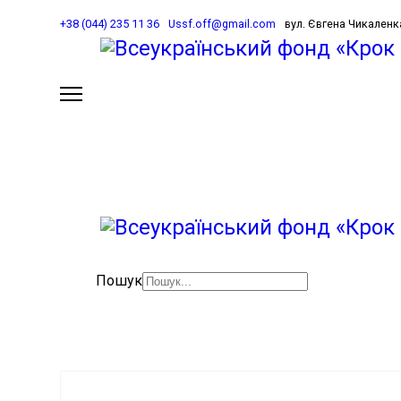
+38 (044) 235 11 36
Ussf.off@gmail.com
вул. Євгена Чикаленка 
Школа як осередок розвитку 
Пошук
Брошури