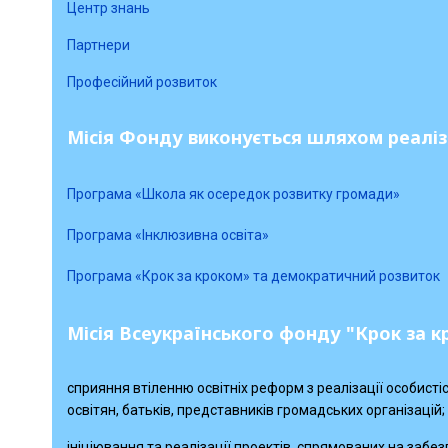
Центр знань
Партнери
Професійний розвиток
Місія Фонду виконується шляхом реаліз
Програма «Школа як осередок розвитку громади»
Програма «Інклюзивна освіта»
Програма «Крок за кроком» та демократичний розвиток
Місія Всеукраїнського фонду "Крок за к
сприяння втіленню освітніх реформ з реалізації особисті
освітян, батьків, представників громадських організацій;
ініціювання та реалізації проектів, спрямованих на забез