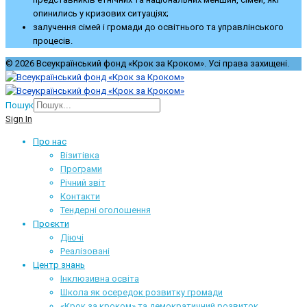
опинились у кризових ситуаціях;
залучення сімей і громади до освітнього та управлінського
процесів.
© 2026 Всеукраїнський фонд «Крок за Кроком». Усі права захищені.
Пошук
Sign In
Про нас
Візитівка
Програми
Річний звіт
Контакти
Тендерні оголошення
Проєкти
Діючі
Реалізовані
Центр знань
Інклюзивна освіта
Школа як осередок розвитку громади
«Крок за кроком» та демократичний розвиток