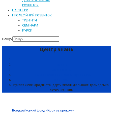
ДЕМОКРАТИЧНИЙ
РОЗВИТОК
ПАРТНЕРИ
ПРОФЕСІЙНИЙ РОЗВИТОК
ТРЕНІНГИ
СЕМІНАРИ
КУРСИ
Пошук
Центр знань
Новини
Центр знань
Школа як осередок розвитку громади
Брошури
Буклет «Міжнародні стандарти якості діяльності громадсько-
активних шкіл»
Всеукраїнський фонд «Крок за кроком»