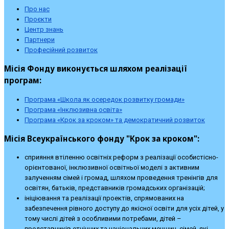
Про нас
Проєкти
Центр знань
Партнери
Професійний розвиток
Місія Фонду виконується шляхом реалізації
програм:
Програма «Школа як осередок розвитку громади»
Програма «Інклюзивна освіта»
Програма «Крок за кроком» та демократичний розвиток
Місія Всеукраїнського фонду "Крок за кроком":
сприяння втіленню освітніх реформ з реалізації особистісно-
орієнтованої, інклюзивної освітньої моделі з активним
залученням сімей і громад, шляхом проведення тренінгів для
освітян, батьків, представників громадських організацій;
ініціювання та реалізації проектів, спрямованих на
забезпечення рівного доступу до якісної освіти для усіх дітей, у
тому числі дітей з особливими потребами, дітей –
представників етнічних та національних меншин, сімей, які