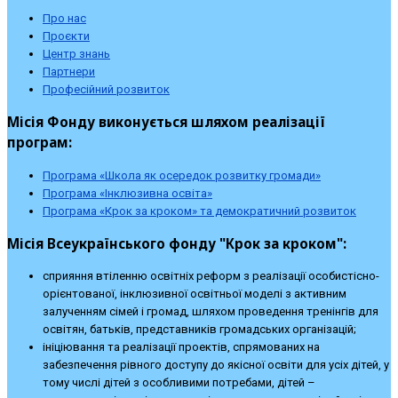
Про нас
Проєкти
Центр знань
Партнери
Професійний розвиток
Місія Фонду виконується шляхом реалізації
програм:
Програма «Школа як осередок розвитку громади»
Програма «Інклюзивна освіта»
Програма «Крок за кроком» та демократичний розвиток
Місія Всеукраїнського фонду "Крок за кроком":
сприяння втіленню освітніх реформ з реалізації особистісно-
орієнтованої, інклюзивної освітньої моделі з активним
залученням сімей і громад, шляхом проведення тренінгів для
освітян, батьків, представників громадських організацій;
ініціювання та реалізації проектів, спрямованих на
забезпечення рівного доступу до якісної освіти для усіх дітей, у
тому числі дітей з особливими потребами, дітей –