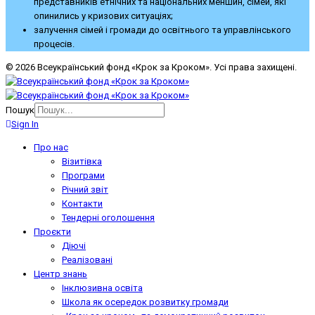
представників етнічних та національних меншин, сімей, які
опинились у кризових ситуаціях;
залучення сімей і громади до освітнього та управлінського
процесів.
© 2026 Всеукраїнський фонд «Крок за Кроком». Усі права захищені.
Пошук
Sign In
Про нас
Візитівка
Програми
Річний звіт
Контакти
Тендерні оголошення
Проєкти
Діючі
Реалізовані
Центр знань
Інклюзивна освіта
Школа як осередок розвитку громади