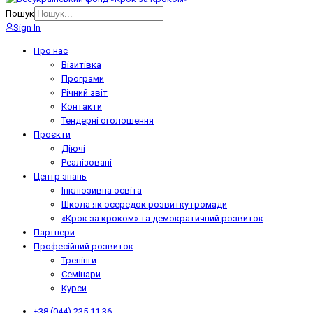
Пошук
Sign In
Про нас
Візитівка
Програми
Річний звіт
Контакти
Тендерні оголошення
Проєкти
Діючі
Реалізовані
Центр знань
Інклюзивна освіта
Школа як осередок розвитку громади
«Крок за кроком» та демократичний розвиток
Партнери
Професійний розвиток
Тренінги
Семінари
Курси
+38 (044) 235 11 36