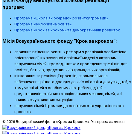
Місія Фонду виконується шляхом реалізації
програм:
Програма «Школа як осередок розвитку громади»
Програма «Інклюзивна освіта»
Програма «Крок за кроком» та демократичний розвиток
Місія Всеукраїнського фонду "Крок за кроком":
сприяння втіленню освітніх реформ з реалізації особистісно-
орієнтованої, інклюзивної освітньої моделі з активним
залученням сімей і громад, шляхом проведення тренінгів для
освітян, батьків, представників громадських організацій;
ініціювання та реалізації проектів, спрямованих на
забезпечення рівного доступу до якісної освіти для усіх дітей, у
тому числі дітей з особливими потребами, дітей –
представників етнічних та національних меншин, сімей, які
опинились у кризових ситуаціях;
залучення сімей і громади до освітнього та управлінського
процесів.
© 2026 Всеукраїнський фонд «Крок за Кроком». Усі права захищені.